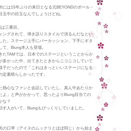
には15年ぶりの来日となる元BEYONDのポール・
目玉中の目玉なんでしょうけどね。
登場は三番目。
ィングされて、弾き語りスタイルで演るんだなとい
した。ステージ上手にパーカッション、下手にギタ
て、Biung本人も登場。
きたTAMでは、日本でのステージということからか
が多かった中、出てきたときからニコニコしていて
様子だったので「これはきっといいステージになる
の定素晴らしかったです。
た熱心なファンと会話していたし、真ん中あたりか
よ」と声がかかって、思ったよりBiung目当ての
かな？
す人がいて、Biungもびっくりしていました。
民の口琴（アイヌのムックリとほぼ同じ）から始ま