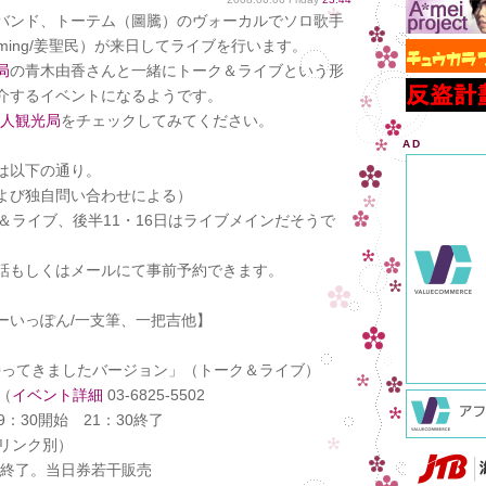
バンド、トーテム（圖騰）のヴォーカルでソロ歌手
ming/姜聖民）が来日してライブを行います。
局
の青木由香さんと一緒にトーク＆ライブという形
介するイベントになるようです。
人観光局
をチェックしてみてください。
AD
は以下の通り。
よび独自問い合わせによる）
＆ライブ、後半11・16日はライブメインだそうで
話もしくはメールにて事前予約できます。
ーいっぽん/一支筆、一把吉他】
産持ってきましたバージョン」（トーク＆ライブ）
（
イベント詳細
03-6825-5502
：30開始 21：30終了
リンク別）
。当日券若干販売