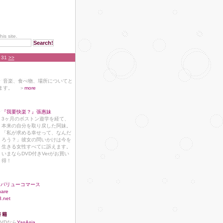
his site.
0 31
>>
、音楽、食べ物、場所についてと
ます。 ＞
more
『我要快楽？』張惠妹
3ヶ月のボストン遊学を経て、
本来の自分を取り戻した阿妹。
「私が求める幸せって、なんだ
ろう？」彼女の問いかけは今を
生きる女性すべてに訴えます。
いまならDVD付きVerがお買い
得！
バリューコマース
hare
8.net
書籍
DVDなら
YasAsia