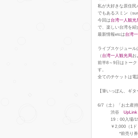
私が大好きな原住民
でもあるスミン（su
今回は
台湾一人観光
で、楽しい台湾を紹
最新情報etcは
台湾一
ライブスケジュール
（
台湾一人観光局
お
前半8～9日はトーク
す。
全てのチケットは電
【筆いっぽん、ギタ
6/7（土）「お土
渋谷
UpLink
19：00入場/19
￥2,000（1ド
*前売り券終了