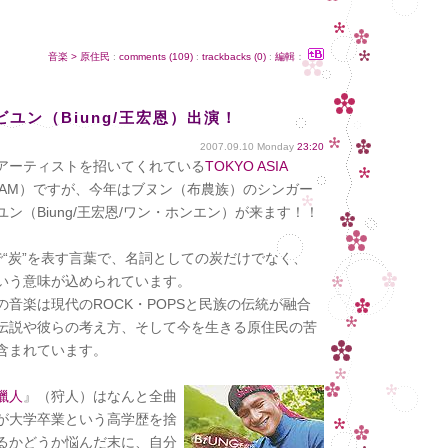
音楽 > 原住民
:
comments (109)
:
trackbacks (0)
:
編輯
：
Mにビユン（Biung/王宏恩）出演！
2007.09.10 Monday
23:20
アーティストを招いてくれている
TOKYO ASIA
TAM）ですが、今年はブヌン（布農族）のシンガー
ン（Biung/王宏恩/ワン・ホンエン）が来ます！！
語で“炭”を表す言葉で、名詞としての炭だけでなく、
いう意味が込められています。
音楽は現代のROCK・POPSと民族の伝統が融合
伝説や彼らの考え方、そして今を生きる原住民の苦
含まれています。
獵人
』（狩人）はなんと全曲
が大学卒業という高学歴を捨
るかどうか悩んだ末に、自分