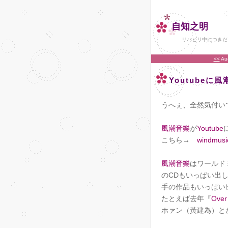
自知之明
リハビリ中につきだ
<<
Au
Youtubeに
うへぇ、全然気付い
風潮音樂
が
Youtube
こちら→
windmusi
風潮音樂
はワールド
のCDもいっぱい出
手の作品もいっぱい
たとえば去年『
Over
ホァン（黃建為）と