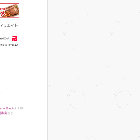
ene Bach
2.12R
闇書房
さま