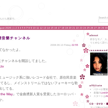
Search t
らだら更新で。
gust 2026
| 1 2 3 4 5 6
7
8 9 10 11 12 13 14 15 16 17 18 19 20 21 22 23 24 25 26 27 28 29 3
about
風潮音樂チャンネル
好きなモノ、人
りとめなく語り
2008.06.13 Friday
22:55
てなかったよ。
recommend
にチャンネルを開設してました。
ctv
ミュージック系に強いレコード会社で、原住民音楽
してるし、メインストリームではないフォーキーな歌
affiliate
出してる。
バナーが豊富
老舗の
LinkS
 the Way
』で金曲奬新人賞を受賞したヨーロッパ・
スタートは
A
か。
CD・DVD・
アジア圏のCD/