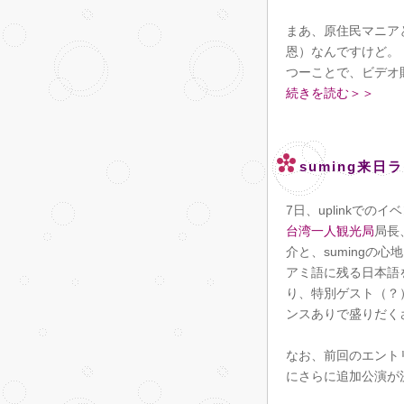
まあ、原住民マニアと
恩）なんですけど。
つーことで、ビデオ
続きを読む＞＞
suming来
7日、uplinkでの
台湾一人観光局
局長
介と、sumingの
アミ語に残る日本語
り、特別ゲスト（？）
ンスありで盛りだく
なお、前回のエント
にさらに追加公演が