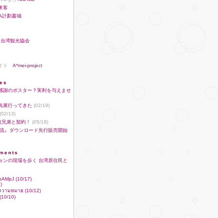
來客
A計劃書城
♪
台湾観光協会
サイト
A*mei-project
ies
感謝のポスター？実利を与えませ
島展行ってきた
(02/19)
(02/13)
華誼兄弟と契約！
(05/19)
潜流』ダウンロード先行販売開始
ments
ョンの現場を歩く 台湾原住民と
RbAMpJ (10/17)
)
ฆ ความหมาย (10/12)
10/10)