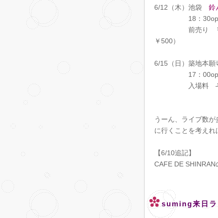
6/12（木）池袋
鈴
18：30open 
前売り ￥2000
￥500）
6/15（日）築地本
17：00ope
入場料
うーん、ライブ数が
に行くことを考えれ
【6/10追記】
CAFE DE SHI
suming来日