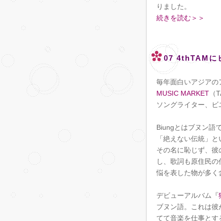
りました。
続きを読む＞＞
07 4thTA
毎年面白いアジアの
MUSIC MARKET
（
ソングライター、ビユ
Biungとはブヌン
「絶えない伝統」と
その名に恥じず、彼の
し、歌詞も原住民の
悩を表した物が多く
デビューアルバム『
ブヌン語。これは彼
てて音楽を仕事とす