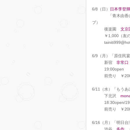
6/8（日）
日本李登
「青木由香のおも
ブ）
後楽園
文京
￥1,000（友の会
tainiti999
6/9（月）「原住
新宿
非常口
19:00open （
前売り ￥2000 
6/11（水）「もう
下北沢
mona
18:30open/19:
前売り ￥2000 /
6/16（月）「明
渋谷
多作
0