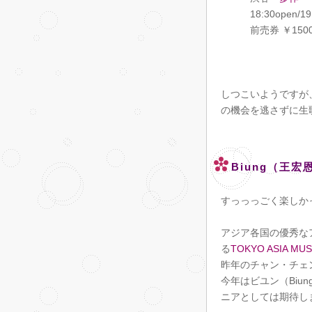
18:30open/19:
前売券 ￥1500 /
しつこいようですが
の機会を逃さずに生
Biung（王宏恩
すっっっごく楽しか
アジア各国の優秀な
る
TOKYO ASIA MU
昨年のチャン・チェ
今年はビユン（Biu
ニアとしては期待し