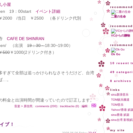
ん小屋
recommend
19：00start
イベント詳細
二重の生命
 /当日 ￥2500 （各ドリンク代別
recommend
VCからの贈物
願寺
CAFE DE SHINRAN
n/ （出演
19：30～
18:30~19:00）
recommend
￥500
￥1000(2ドリンク付き）
Ok Go
10 resent 
多すぎて全部は追っかけられなさそうだけど、台湾
49 categor
ば…。
8 archives
links
sina新浪音乐
NRANの料金と出演時間が間違っていたので訂正します。
TOM娱乐频道
TOM音乐
音楽 > 原住民
:
comments (200)
:
trackbacks (0)
:
編輯
：
Yahoo!香港 娯
sina香港 娯楽
sina台湾 影視
ライブ！
my site
2008.06.06 Friday
23:44