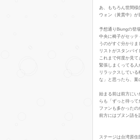
あ、もちろん世間様的
ウォン（黃貫中）が
予想通りBiungの
中央に椅子がセッテ
うのがすぐ分かりま
リストがスタンバイし
これまで何度か見て
緊張しまくってる人
リラックスしている
な」と思ったら、案
始まる前は前方にい
らも「ずっと待ってた
ファンも多かったの
前方にはブヌン語を話
ステージは台湾原住