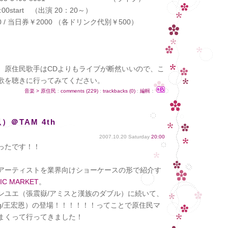
00start （出演 20：20～）
 当日券￥2000 （各ドリンク代別￥500）
、原住民歌手はCDよりもライブが断然いいので、こ
歌を聴きに行ってみてください。
音楽 > 原住民
:
comments (229)
:
trackbacks (0)
:
編輯
：
）＠TAM 4th
2007.10.20 Saturday
20:00
ったです！！
アーティストを業界向けショーケースの形で紹介す
SIC MARKET
。
ンユエ（張震嶽/アミスと漢族のダブル）に続いて、
ng/王宏恩）の登場！！！！！！ってことで原住民マ
まくって行ってきました！