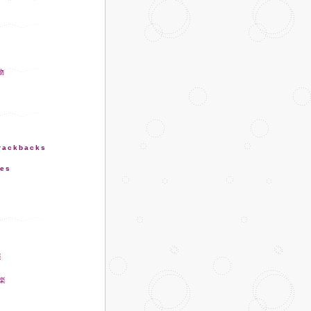
trackbacks
ies
楽
娯楽