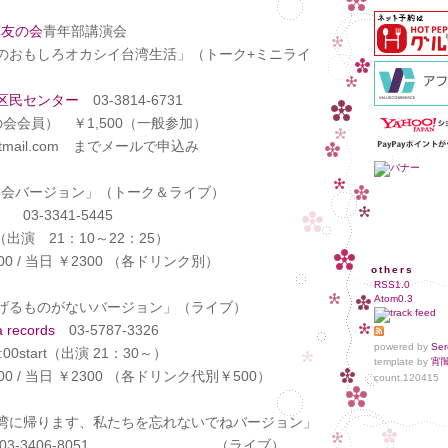
輝友の会
青年部講演会
しろオカシイ台湾生活」（トーク+ミニライ
区民センター
03-3814-6731
会員） ￥1,500（一般参加）
@hotmail.com までメールで申込み
民宴会バージョン」（トーク＆ライブ）
03-3341-5445
出演 21：10～22：25）
/ 当日 ￥2300 （各ドリンク別）
others
RSS1.0
Atom0.3
あげるものがないバージョン」（ライブ）
 records
03-5787-3326
powered by
Ser
00start（出演 21：30～）
template by
宵
 当日 ￥2300 （各ドリンク代別￥500）
count.
120415
日台湾に帰ります、私たちを忘れないでねバージョン」
3-3406-8051 （ライブ）