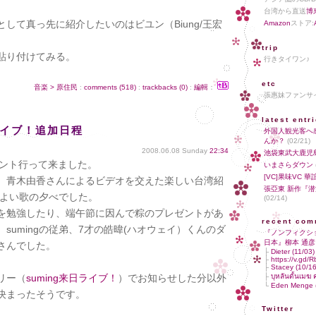
台湾から直送
博
して真っ先に紹介したいのはビユン（Biung/王宏
Amazon
ストア:
trip
貼り付けてみる。
行きタイワン
etc
音楽 > 原住民
:
comments (518)
:
trackbacks (0)
:
編輯
：
張惠妹ファン
latest entr
日ライブ！追加日程
外国人観光客へ
んか？
(02/21)
2008.06.08 Sunday
22:34
池袋東武大鹿児
イベント行って来ました。
いまさらダウン
[VC]果味VC 
、青木由香さんによるビデオを交えた楽しい台湾紹
張亞東 新作『
心地よい歌の夕べでした。
(02/14)
を勉強したり、端午節に因んで粽のプレゼントがあ
recent com
sumingの従弟、7才の皓暐(ハオウェイ）くんのダ
『ノンフィクシ
日本』柳本 通彦
さんでした。
├
Dieter (11/03)
├
https://v.gd/
├
Stacey (10/16
リー（
suming来日ライブ！
）でお知らせした分以外
├
บุหลันดั้นเม
└
Eden Menge (
決まったそうです。
Twitter