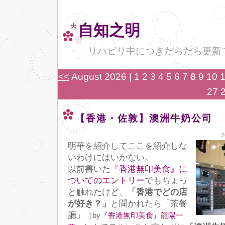
自知之明
リハビリ中につきだらだら更新
<<
August 2026
| 1 2 3 4 5 6 7
8
9 10 1
27 
【香港・佐敦】澳洲牛奶公司
2
明華を紹介してここを紹介しな
いわけにはいかない。
以前書いた
『香港無印美食』に
ついてのエントリー
でもちょっ
と触れたけど、
「香港でどの店
が好き？」
と聞かれたら「茶餐
廳」
（by
『香港無印美食』龍陽一