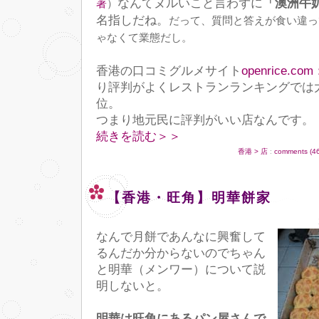
なんてヌルいこと言わずに
「澳洲牛
著
）
名指しだね。
だって、質問と答えが食い違っ
ゃなくて業態だし。
香港の口コミグルメサイト
openrice.c
り評判がよくレストランランキングでは
位。
つまり地元民に評判がいい店なんです。
続きを読む＞＞
香港 > 店
:
comments (4
【香港・旺角】明華餅家
なんで月餅であんなに興奮して
るんだか分からないのでちゃん
と明華（メンワー）について説
明しないと。
明華は旺角にあるパン屋さんで