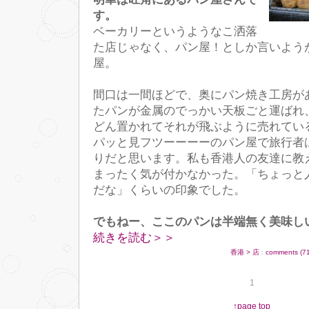
す。
ベーカリーというようなこ洒落
た店じゃなく、パン屋！としか言いよう
屋。
間口は一間ほどで、奥にパン焼き工房が
たパンが金属のでっかい天板ごと運ばれ
どん置かれてそれが飛ぶように売れてい
パッと見フツーーーーのパン屋で旅行者
りだと思います。私も香港人の友達に教
まったく気が付かなかった。「ちょっと
だな」くらいの印象でした。
でもねー、ここのパンは半端無く美味し
続きを読む＞＞
香港 > 店
:
comments (7
1
↑page top