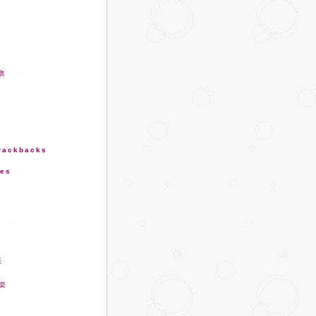
trackbacks
ies
s
楽
娯楽