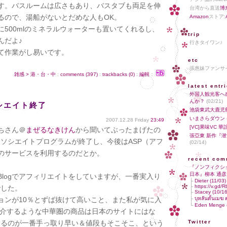
す。バスルームは広さもあり、バスタブも両足を伸
台湾から直送
博
るので、湯船がないとだめな人もOK。
Amazon
ストア:
500mlのミネラルウォーターも置いてくれるし、
trip
んだよ♪
行きタイワン
て作業がし易いです。
etc
張惠妹ファン
雑感 > 港・台・中
:
comments (397)
:
trackbacks (0)
:
編輯
：
latest entr
外国人観光客へ
んか？
(02/21)
アソシエイト終了
池袋東武大鹿児
いまさらダウン
2007.12.28 Friday
23:49
[VC]果味VC 
ちさん＠
まぜるなきけん
から聞いてぶったまげたの
張亞東 新作『
ソシエイトプログラムが終了し、今後はASP（アフ
(02/14)
のサービスを利用するのだとか。
recent com
『ノンフィクシ
日本』柳本 通彦
Blogでアフィリエイトをしていますが、一番実入り
├
Dieter (11/03)
├
https://v.gd/
でした。
├
Stacey (10/16
ョンが10％とずば抜けて高いこと、また私が気に入
├
บุหลันดั้นเม
└
Eden Menge (
で紹介するような中華圏の商品は日本のサイトにはな
するのが一番手っ取り早い＆値段もそこそこ、という
Twitter