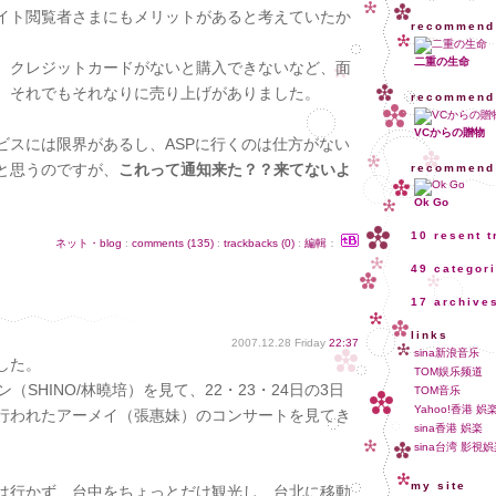
イト閲覧者さまにもメリットがあると考えていたか
recommend
二重の生命
、クレジットカードがないと購入できないなど、面
、それでもそれなりに売り上げがありました。
recommend
VCからの贈物
ビスには限界があるし、ASPに行くのは仕方がない
と思うのですが、
これって通知来た？？来てないよ
recommend
Ok Go
10 resent 
ネット・blog
:
comments (135)
:
trackbacks (0)
:
編輯
：
49 categor
17 archive
links
2007.12.28 Friday
22:37
sina新浪音乐
した。
TOM娱乐频道
（SHINO/林曉培）を見て、22・23・24日の3日
TOM音乐
Yahoo!香港 娯
行われたアーメイ（張惠妹）のコンサートを見てき
sina香港 娯楽
sina台湾 影視
my site
は行かず、台中をちょっとだけ観光し、台北に移動