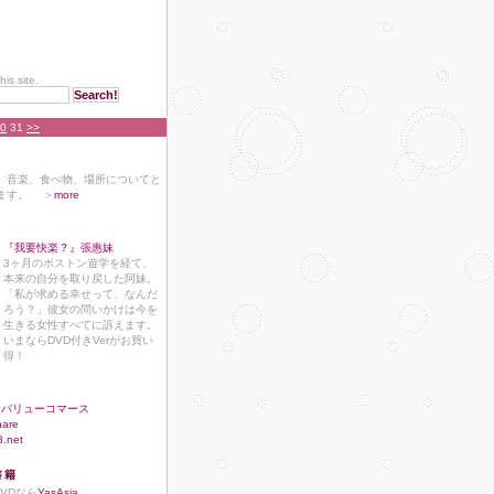
his site.
0
31
>>
、音楽、食べ物、場所についてと
ます。 ＞
more
『我要快楽？』張惠妹
3ヶ月のボストン遊学を経て、
本来の自分を取り戻した阿妹。
「私が求める幸せって、なんだ
ろう？」彼女の問いかけは今を
生きる女性すべてに訴えます。
いまならDVD付きVerがお買い
得！
バリューコマース
hare
8.net
書籍
DVDなら
YasAsia