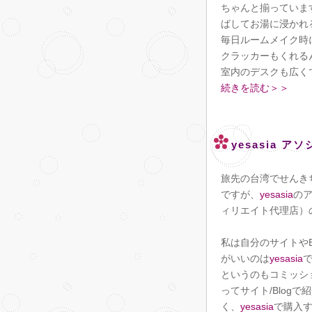
ちゃんと揃っていま
ばしてお湯に浸かれ
毎日ルームメイク時に
クラッカーもくれる
室内のデスクも広く
続きを読む＞＞
yesasia 
旅先の台湾でせんき
ですが、
yesasia
のア
ィリエイト代理店）
私は自分のサイトや
がいいのは
yesasia
というのもコミッシ
ってサイト/Blog
く、
yesasia
で購入