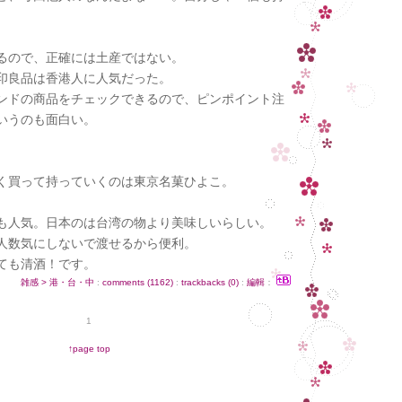
るので、正確には土産ではない。
印良品は香港人に人気だった。
ンドの商品をチェックできるので、ピンポイント注
いうのも面白い。
く買って持っていくのは東京名菓ひよこ。
も人気。日本のは台湾の物より美味しいらしい。
人数気にしないで渡せるから便利。
ても清酒！です。
雑感 > 港・台・中
:
comments (1162)
:
trackbacks (0)
:
編輯
：
1
↑page top