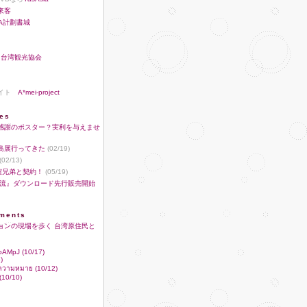
來客
A計劃書城
♪
台湾観光協会
サイト
A*mei-project
ies
感謝のポスター？実利を与えませ
島展行ってきた
(02/19)
(02/13)
華誼兄弟と契約！
(05/19)
潜流』ダウンロード先行販売開始
ments
ョンの現場を歩く 台湾原住民と
RbAMpJ (10/17)
)
ฆ ความหมาย (10/12)
10/10)