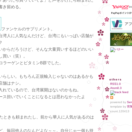
？あったら買っていくよ」と声をかけたら頼まれた
書き留める。
ファンケルのサプリメント。
台湾人に人気なんだけど、台湾にもいっぱい店舗が
？
いからだろうけど、そんな大量買いするほどのいい
し買い（笑）。
CコラーゲンとビタミンB群でした。
いらしい。もちろん正規輸入じゃないのはあるかも
others
店舗はナシ。
RSS1.0
Atom0.3
入れているので、台湾展開はないのかもね。
ース担いでいくことになるとは思わなかったよ
powered by
Ser
template by
宵
count.
120413
行ったときも頼まれたし、前から華人に人気があるのは
ど、毎回他人のなんだよな～～。自分じゃ一個も持