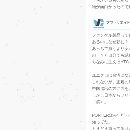
「何かいるものある
物が面白かったので
ファンケル製品って
あるのになぜ頼む？
あっちで買うより安
の！？と自分でも試
ちなみに注文はHT
ユニクロは台湾にな
しれないが、正規の
中国進出の方に力を
しかし日本からフリ
（笑）。
PORTERは去年
知ってた。
ときどき買ってるけ