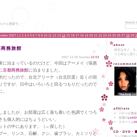
Search t
らだら更新で。
ember 2007
| 1 2 3 4 5 6 7 8 9 10 11 12 13
14
15 16 17 18 19 20 21 22 23 24 25 26 27
28
29
3
about
都商務旅館
好きなモノ、人
りとめなく語り
2007.12.30 Sunday
22:03
家に泊まっているのだけど、今回はアーメイ（張惠
recommend
に
京都商務旅館
に泊まりました。
的だったので、台北アリーナ（台北巨蛋）近くの宿
リですが、日中はいろいろと回るつもりだったので
に。
affiliate
しましたが、お部屋は広く落ち着いた色調でくつろ
バナーが豊富
老舗の
LinkS
さも個人的にはちょうどいい。
スタートは
A
ットの中にあります。（←探した）
CD・DVD・
プー、リンス、石鹸、クシ、歯ブラシ、カミソリと
アジア圏のCD/