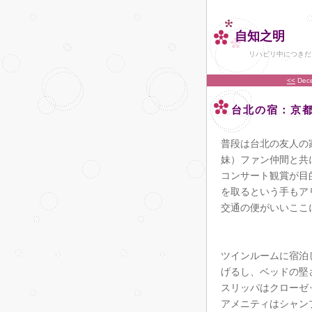
自知之明
リハビリ中につきだ
<<
Dec
台北の宿：京
普段は台北の友人の
妹）ファン仲間と共
コンサート観賞が目
を取るという手もア
交通の便がいいここ
ツインルームに宿泊
げるし、ベッドの堅
スリッパはクローゼ
アメニティはシャン