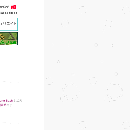
ene Bach
2.12R
闇書房
さま