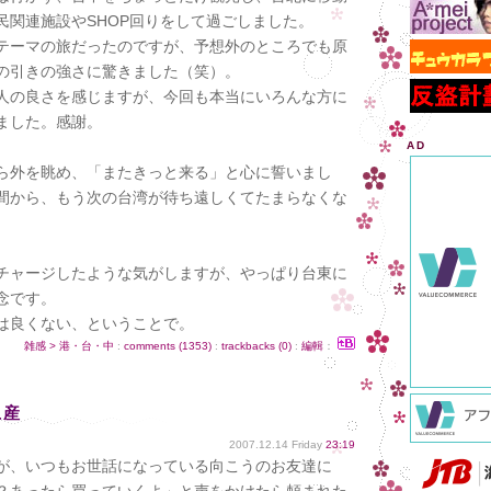
民関連施設やSHOP回りをして過ごしました。
テーマの旅だったのですが、予想外のところでも原
の引きの強さに驚きました（笑）。
人の良さを感じますが、今回も本当にいろんな方に
ました。感謝。
AD
ら外を眺め、「またきっと来る」と心に誓いまし
間から、もう次の台湾が待ち遠しくてたまらなくな
チャージしたような気がしますが、やっぱり台東に
念です。
は良くない、ということで。
雑感 > 港・台・中
:
comments (1353)
:
trackbacks (0)
:
編輯
：
土産
2007.12.14 Friday
23:19
が、いつもお世話になっている向こうのお友達に