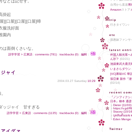
号などは記せず。
台湾から直送
博
Amazon
ストア:
高掛起
trip
[口屋][口屋][口屋]啼
行きタイワン
衣服洗好面
稚園内
etc
張惠妹ファン
のは面倒くさいな。
latest entr
語学学習 > 広東語
:
comments (781)
:
trackbacks (0)
:
編輯
：
外国人観光客へ
んか？
(02/21)
池袋東武大鹿児
いまさらダウン
 ジャイ
[VC]果味VC 
張亞東 新作『
2004.03.27 Saturday
10:29
(02/14)
recent com
味。
『ノンフィクシ
日本』柳本 通彦
├
Dieter (11/03)
ダッジャイ 甘すぎる
├
https://v.gd/
├
Stacey (10/16
語学学習 > 広東語
:
comments (1135)
:
trackbacks (0)
:
編輯
：
├
บุหลันดั้นเม
└
Eden Menge (
Twitter
 アイグァ