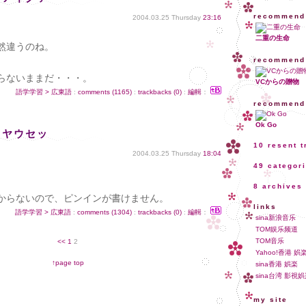
recommend
2004.03.25 Thursday
23:16
。
二重の生命
然違うのね。
recommend
らないままだ・・・。
VCからの贈物
語学学習 > 広東語
:
comments (1165)
:
trackbacks (0)
:
編輯
：
recommend
Ok Go
 ヤウセッ
10 resent 
2004.03.25 Thursday
18:04
。
49 categor
8 archives
からないので、ピンインが書けません。
links
語学学習 > 広東語
:
comments (1304)
:
trackbacks (0)
:
編輯
：
sina新浪音乐
TOM娱乐频道
TOM音乐
<<
1
2
Yahoo!香港 娯
↑page top
sina香港 娯楽
sina台湾 影視
my site