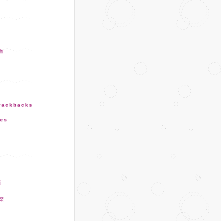
trackbacks
ies
楽
娯楽