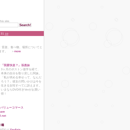
his site.
0 31
>>
、音楽、食べ物、場所についてと
ます。 ＞
more
『我要快楽？』張惠妹
3ヶ月のボストン遊学を経て、
本来の自分を取り戻した阿妹。
「私が求める幸せって、なんだ
ろう？」彼女の問いかけは今を
生きる女性すべてに訴えます。
いまならDVD付きVerがお買い
得！
バリューコマース
hare
8.net
書籍
DVDなら
YasAsia