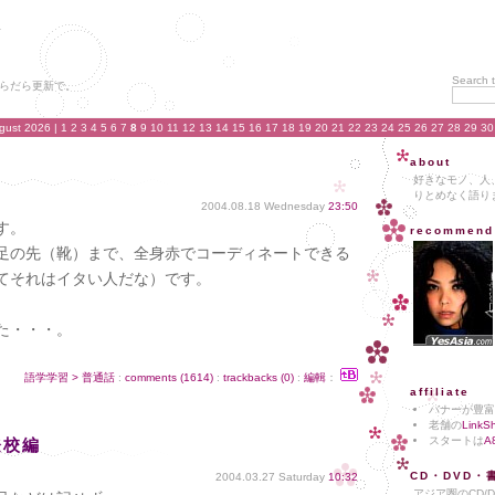
Search t
らだら更新で。
gust 2026
| 1 2 3 4 5 6 7
8
9 10 11 12 13 14 15 16 17 18 19 20 21 22 23 24 25 26 27 28 29 3
about
好きなモノ、人
りとめなく語り
2004.08.18 Wednesday
23:50
す。
recommend
足の先（靴）まで、全身赤でコーディネートできる
てそれはイタい人だな）です。
た・・・。
語学学習 > 普通話
:
comments (1614)
:
trackbacks (0)
:
編輯
：
affiliate
バナーが豊富
老舗の
LinkS
スタートは
A
登校編
CD・DVD・
2004.03.27 Saturday
10:32
アジア圏のCD/