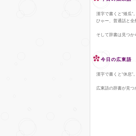
漢字で書くと“矮瓜”
ひゃー、普通話と全
そして辞書は見つか
今日の広東語
漢字で書くと“休息”
広東語の辞書が見つ