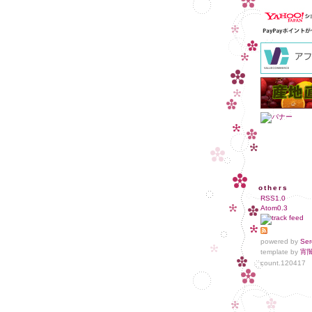
others
RSS1.0
Atom0.3
powered by
Ser
template by
宵
count.
120417