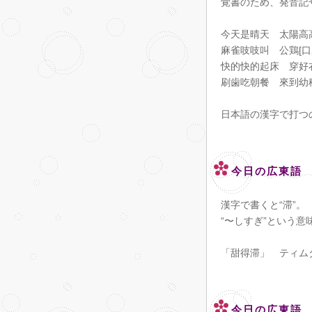
覚書のため、発音記
今天是晴天 太陽高
麻雀吱吱叫 公鶏[口屋]
快的快的起床 穿好
刷歯吃朝餐 來到幼
日本語の漢字で打つ
今日の広東語
漢字で書くと“滞”。
“〜しすぎ”という意
「甜得滞」 ティム
今日の広東語