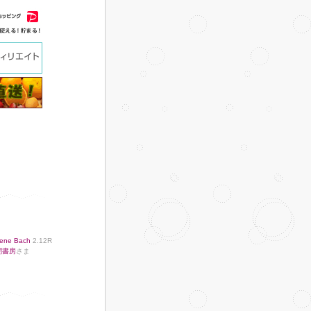
ene Bach
2.12R
闇書房
さま