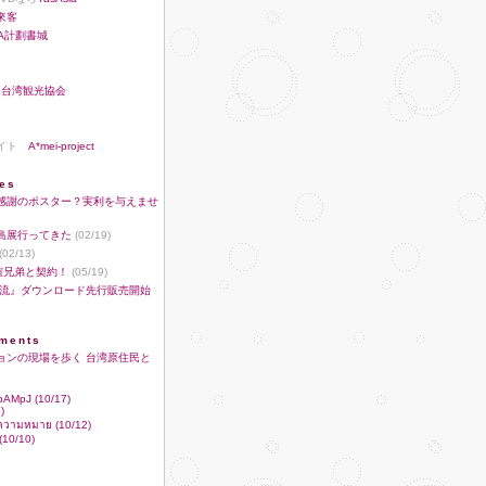
來客
A計劃書城
♪
台湾観光協会
サイト
A*mei-project
ies
感謝のポスター？実利を与えませ
島展行ってきた
(02/19)
(02/13)
華誼兄弟と契約！
(05/19)
潜流』ダウンロード先行販売開始
ments
ョンの現場を歩く 台湾原住民と
RbAMpJ (10/17)
)
ฆ ความหมาย (10/12)
10/10)